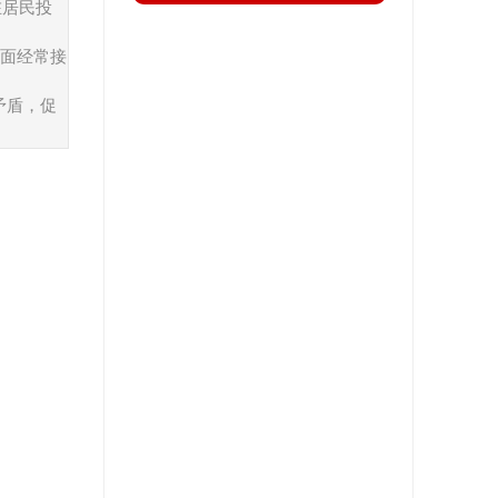
在居民投
学习中心
对面经常接
新闻动态
矛盾，促
通知公告
党建工作
人才交流
科学技术
联系我们