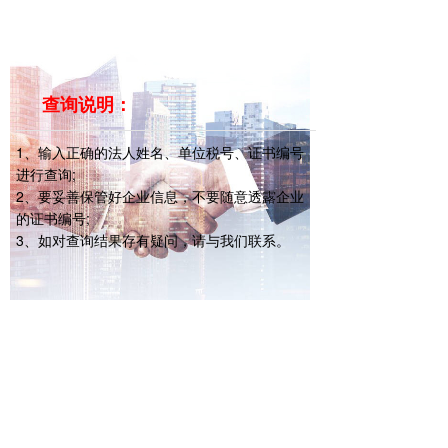
查询说明
：
1、输入正确的法人姓名、单位税号、证书编号
进行查询;
2、要妥善保管好企业信息，不要随意透露企业
的证书编号;
3、如对查询结果存有疑问，请与我们联系。
网站网址：
http://www.chnnem.com/
地址：北京市海淀区永澄北路122号
北京市丰台区科学城百强大道
邮编:100085