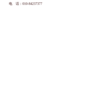
电 话：010-84237377
邮 箱：
16cool@163.com
人力资源和社会保障部人事考试中心
2023年9月11日
上一篇：
关于对2023年度中......
下一篇：
中国科学技术馆工程造......
网站网址：
http://www.chnnem.com/
地址：北京市海淀区永澄北路122号
北京市丰台区科学城百强大道
邮编:100085
电话：010-53387853