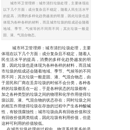
城市环卫管理师：城市清扫垃圾处理，主要体现在
以下几个方面：成分复杂且不稳定，随着人民生活水平
的提高，消费的多样化趋势越发的明显，因此垃圾也是
体现为各种各样的材料，而且城市垃圾的组成还会随着
地域、季节、气候等的不同而不同；其次垃圾一般是
固、液、气混合物态。
城市环卫管理师：城市清扫垃圾处理，主要
体现在以下几个方面：成分复杂且不稳定，随着人
民生活水平的提高，消费的多样化趋势越发的明
显，因此垃圾也是体现为各种各样的材料，而且城
市垃圾的组成还会随着地域、季节、气候等的不同
而不同；其次垃圾一般是固、液、气混合物态，由
于居民和厂商在丢弃垃圾的时候不会分类，各种各
样的垃圾都丢在一起，于是各种状态的垃圾都有，
加之各种类型的垃圾之间的物理和化学作用使得垃
圾以固、液、气混合物的状态存在；同时垃圾之间
的相互作用使得垃圾在存放的过程中产生各种酸碱
性，有较强腐蚀性；城市垃圾由具有回收价值和没
有回收价值两类组成，因此垃圾有利用价值，但是
这种可利用的价值较低。
在城市垃圾处理的过程中，物流系统更多的是