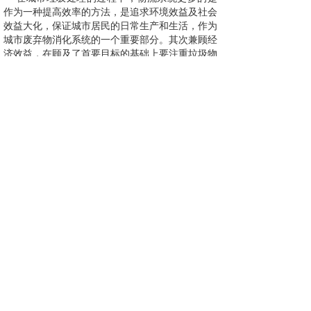
作为一种提高效率的方法，是追求环境效益及社会
效益大化，保证城市居民的日常生产和生活，作为
城市废弃物消化系统的一个重要部分。其次兼顾经
济效益，在顾及了首要目标的基础上要注重垃圾物
流的成本和创造经济效益
。
上一篇：
垃圾处理工程
下一篇：
无
网站网址：
http://www.chnnem.com/
地址：北京市海淀区永澄北路122号
北京市丰台区科学城百强大道
邮编:100085
电话：010-53387853
邮箱：cocftp@163.com
Copyright 2023 - 2027 Cld All Rights Reserved
专业技术人才交流工作委员会 版权所有
京ICP备20003624-1号